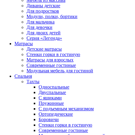
Мебель из массива
Диваны детские
Для подростков
Модули, полки, бортики
Для мальчика
Для девочки
Для двоих детей
Серия «Легенда»
Матрасы
Детские матрасы
Стенки горки в гостиную
Матрасы для взрослых
Современные гостиные
Модульная мебель для гостиной
Спальня
Тахты
Односпальные
Двуспальные
С ящиками
Пружинные
С подъемным механизмом
Ортопедические
Боровичи
Стенки горки в гостиную
Современные гостиные